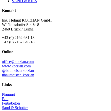
SAND & KIES
Kontakt
Ing. Helmut KOTZIAN GmbH
Wilfleinsdorfer Straße 8
2460 Bruck / Leitha
+43 (0) 2162 631 18
+43 (0) 2162 646 18
Online
office@kotzian.com
www.kotzian.com
@baumeisterkotzian
#baumeister_kotzian
Links
Planung
Bau
Fertigbeton
Sand & Schotter