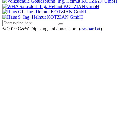
©
2019
C&W Dipl.-Ing. Johannes Hartl (
cw-hartl.at
)